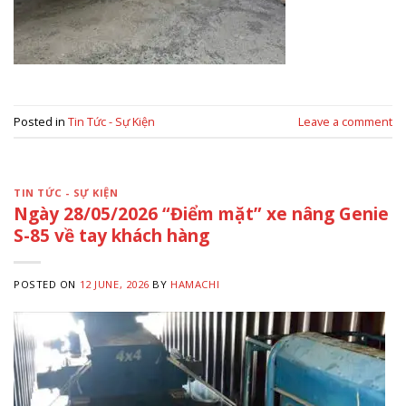
Posted in
Tin Tức - Sự Kiện
Leave a comment
TIN TỨC - SỰ KIỆN
Ngày 28/05/2026 “Điểm mặt” xe nâng Genie
S-85 về tay khách hàng
POSTED ON
12 JUNE, 2026
BY
HAMACHI