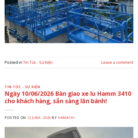
Posted in
Tin Tức - Sự Kiện
Leave a comment
TIN TỨC - SỰ KIỆN
Ngày 10/06/2026 Bàn giao xe lu Hamm 3410
cho khách hàng, sẵn sàng lăn bánh!
POSTED ON
12 JUNE, 2026
BY
HAMACHI