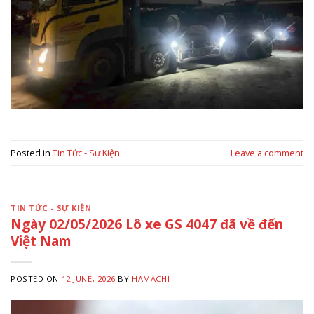
Posted in
Tin Tức - Sự Kiện
Leave a comment
TIN TỨC - SỰ KIỆN
Ngày 02/05/2026 Lô xe GS 4047 đã về đến
Việt Nam
POSTED ON
12 JUNE, 2026
BY
HAMACHI