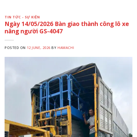
TIN TỨC - SỰ KIỆN
Ngày 14/05/2026 Bàn giao thành công lô xe
nâng người GS-4047
POSTED ON
12 JUNE, 2026
BY
HAMACHI