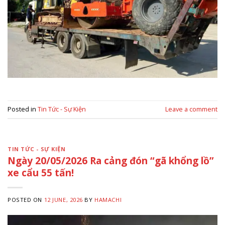
Posted in
Tin Tức - Sự Kiện
Leave a comment
TIN TỨC - SỰ KIỆN
Ngày 20/05/2026 Ra cảng đón “gã khổng lồ”
xe cẩu 55 tấn!
POSTED ON
12 JUNE, 2026
BY
HAMACHI