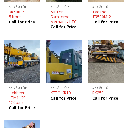
XE CẨU LỐP
XE CẨU LỐP
XE CẨU LỐP
RK500-2
50 Ton
Tadano
51tons
Sumitomo
TR500M-2
Mechanical TC
Call for Price
Call for Price
Call for Price
XE CẨU LỐP
XE CẨU LỐP
XE CẨU LỐP
Liebheer
KETO KR10H
RK250
LTM1120-
Call for Price
Call for Price
120tons
Call for Price