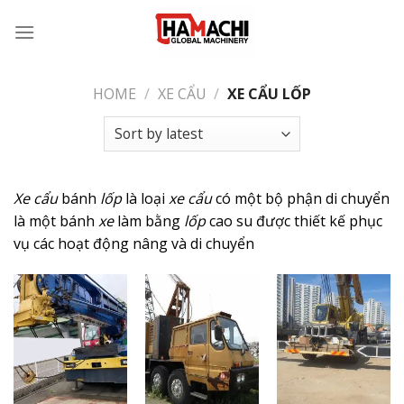
Skip
to
content
HOME
/
XE CẨU
/
XE CẨU LỐP
Xe cẩu
bánh
lốp
là loại
xe cẩu
có một bộ phận di chuyển
là một bánh
xe
làm bằng
lốp
cao su được thiết kế phục
vụ các hoạt động nâng và di chuyển