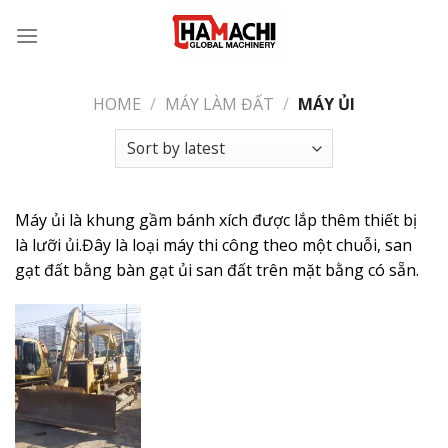
Skip
to
content
HOME
/
MÁY LÀM ĐẤT
/
MÁY ỦI
Máy ủi là khung gầm bánh xích được lắp thêm thiết bị
là lưỡi ủi.Đây là loại máy thi công theo một chuỗi, san
gạt đất bằng bàn gạt ủi san đất trên mặt bằng có sẵn.