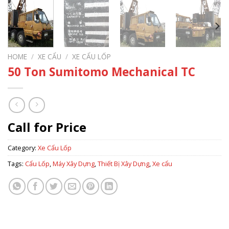
HOME
/
XE CẨU
/
XE CẨU LỐP
50 Ton Sumitomo Mechanical TC
Call for Price
Category:
Xe Cẩu Lốp
Tags:
Cẩu Lốp
,
Máy Xây Dựng
,
Thiết Bị Xây Dựng
,
Xe cẩu