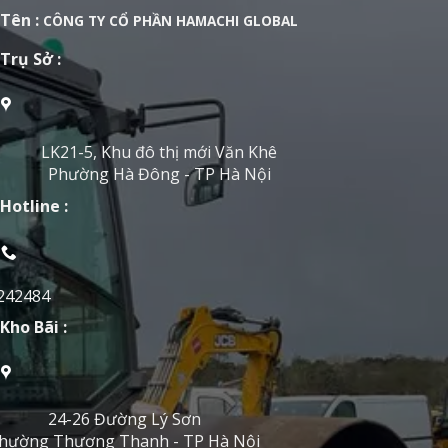
Tên :
CÔNG TY CỔ PHẦN HAMACHI GLOBAL
Trụ Sở :
LK21-5, Khu đô thị mới Văn Khê
Phường Hà Đông - TP Hà Nội
Hotline :
242484
Kho Bãi :
24-26 Đường Lý Sơn
hường Thượng Thanh - TP Hà Nội