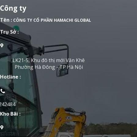
Công ty
Tên :
CÔNG TY CỔ PHẦN HAMACHI GLOBAL
Trụ Sở :
LK21-5, Khu đô thị mới Văn Khê
Phường Hà Đông - TP Hà Nội
Hotline :
242484
Kho Bãi :