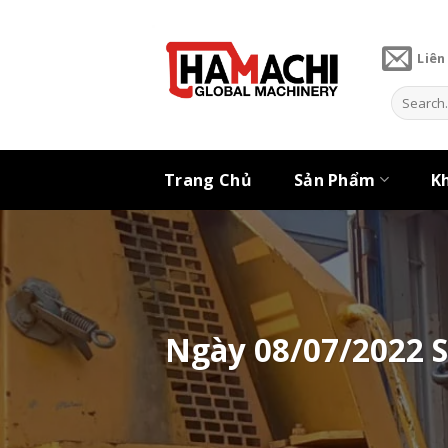
Skip
to
Liên
content
Search
for:
Trang Chủ
Sản Phẩm
K
Ngày 08/07/2022 S