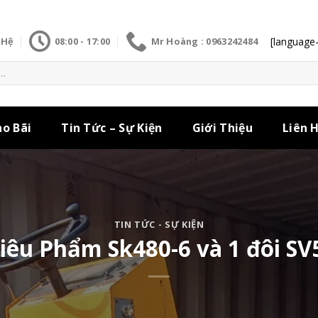
[language-
 Hệ
08:00 - 17:00
Mr Hoàng : 0963242484
ho Bãi
Tin Tức – Sự Kiện
Giới Thiệu
Liên 
TIN TỨC - SỰ KIỆN
iêu Phẩm Sk480-6 và 1 đôi SV