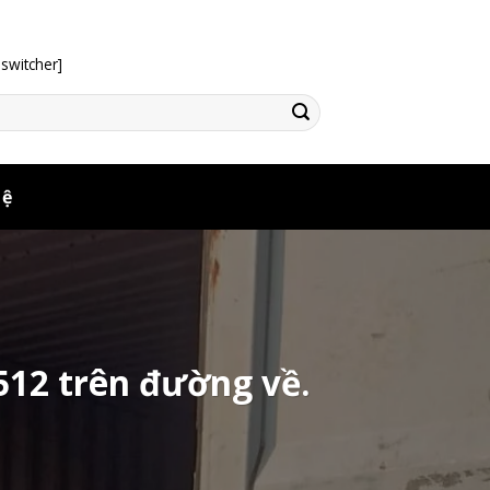
switcher]
Hệ
512 trên đường về.