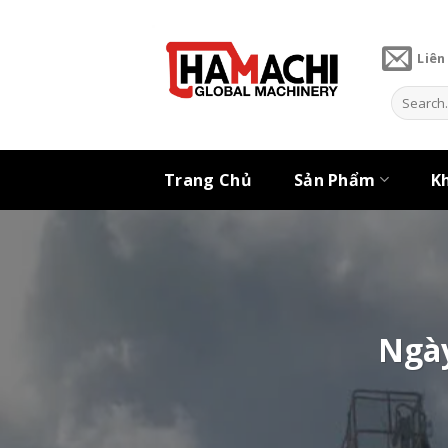
Skip
to
Liên
content
Search
for:
Trang Chủ
Sản Phẩm
K
Ngày