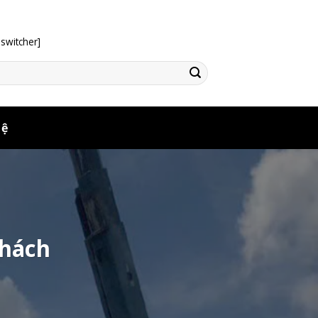
switcher]
Hệ
khách