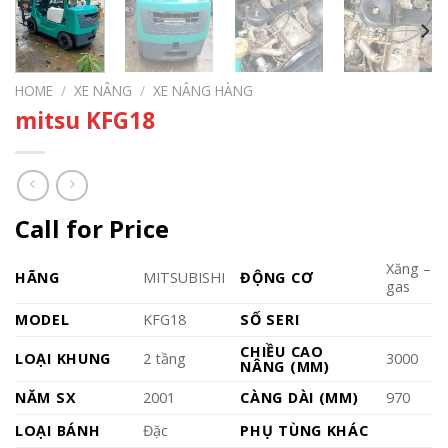
HOME
/
XE NÂNG
/
XE NÂNG HÀNG
mitsu KFG18
Call for Price
Xăng –
HÃNG
MITSUBISHI
ĐỘNG CƠ
gas
MODEL
KFG18
SỐ SERI
CHIỀU CAO
LOẠI KHUNG
2 tầng
3000
NÂNG (MM)
NĂM SX
2001
CÀNG DÀI (MM)
970
LOẠI BÁNH
Đặc
PHỤ TÙNG KHÁC