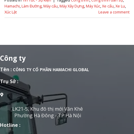
Posted in
Tin Tức - Sự Kiện
|
Tagged
Công trình
,
Công trình dân sự
,
Hamachi
,
Làm Đường
,
Máy cẩu
,
Máy Xây Dựng
,
Máy Xúc
,
Xe cẩu
,
Xe Lu
,
Xúc Lật
Leave a comment
Công ty
Tên :
CÔNG TY CỔ PHẦN HAMACHI GLOBAL
Trụ Sở :
LK21-5, Khu đô thị mới Văn Khê
Phường Hà Đông - TP Hà Nội
Hotline :